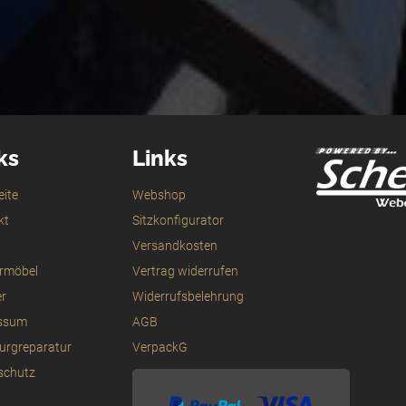
ks
Links
eite
Webshop
kt
Sitzkonfigurator
Versandkosten
ermöbel
Vertrag widerrufen
er
Widerrufsbelehrung
ssum
AGB
urgreparatur
VerpackG
schutz