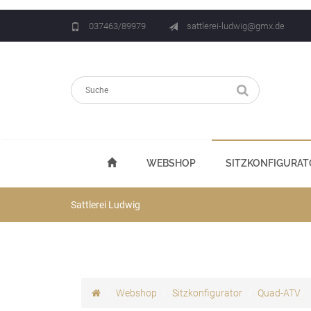
037463/89979
sattlerei-ludwig@gmx.de
WEBSHOP
SITZKONFIGURAT
Sattlerei Ludwig
Webshop
Sitzkonfigurator
Quad-ATV