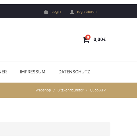
Login
registrieren
0
0,00€
NER
IMPRESSUM
DATENSCHUTZ
Webshop
Sitzkonfigurator
Quad-ATV