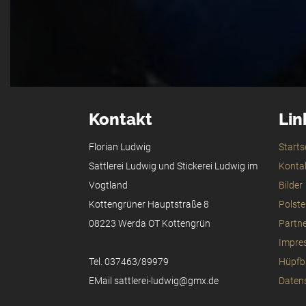
Kontakt
Lin
Florian Ludwig
Starts
Sattlerei Ludwig und Stickerei Ludwig im
Konta
Vogtland
Bilder
Kottengrüner Hauptstraße 8
Polst
08223 Werda OT Kottengrün
Partn
Impre
Tel. 037463/89979
Hüpfb
EMail sattlerei-ludwig@gmx.de
Daten