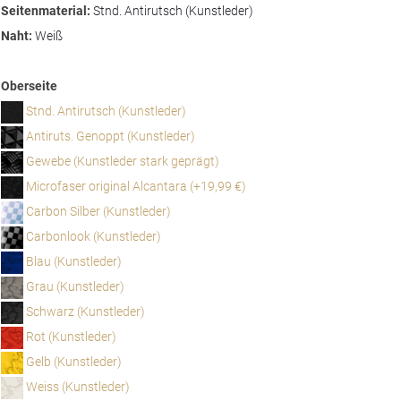
Seitenmaterial:
Stnd. Antirutsch (Kunstleder)
Naht:
Weiß
Oberseite
Stnd. Antirutsch (Kunstleder)
Antiruts. Genoppt (Kunstleder)
Gewebe (Kunstleder stark geprägt)
Microfaser original Alcantara (+19,99 €)
Carbon Silber (Kunstleder)
Carbonlook (Kunstleder)
Blau (Kunstleder)
Grau (Kunstleder)
Schwarz (Kunstleder)
Rot (Kunstleder)
Gelb (Kunstleder)
Weiss (Kunstleder)