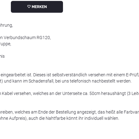
MERKEN
ührung,
blen Verbundschaum RG120,
ruppe,
mis
t eingearbeitet ist. Dieses ist selbstverständlich versehen mit einem E-Prüf
rt) und kann im Schadensfall, bei uns telefonisch nachbestellt werden.
m Kabel versehen, welches an der Unterseite ca. 50cm heraushängt (3 Leit
chreiben, welches am Ende der Bestellung angezeigt, das heißt alle Farbva
ne Aufpreis), auch die Nahtfarbe könnt ihr individuell wählen.