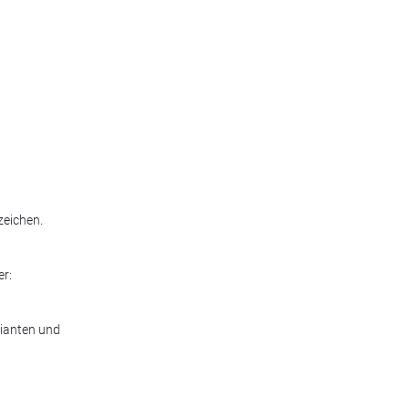
zeichen.
er:
rianten und