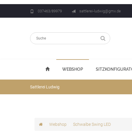
037463/89979
sattlerei-ludwig@gmx.de
WEBSHOP
SITZKONFIGURAT
Sattlerei Ludwig
Webshop
Schwalbe Swing LED