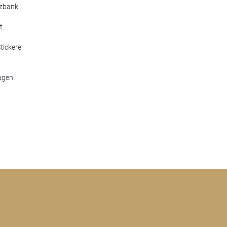
tzbank
t.
tickerei
agen!