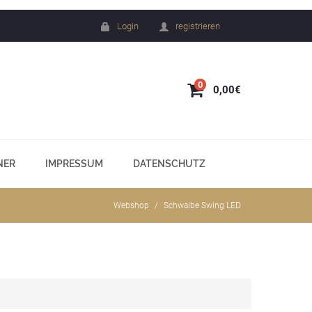
Login
registrieren
0
0,00€
NER
IMPRESSUM
DATENSCHUTZ
Webshop
Schwalbe Swing LED