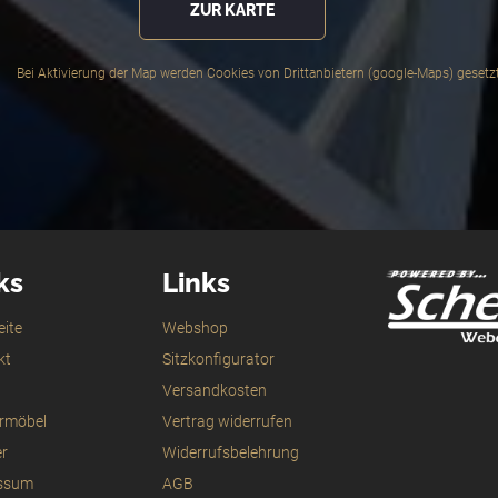
ZUR KARTE
ks
Links
eite
Webshop
kt
Sitzkonfigurator
Versandkosten
ermöbel
Vertrag widerrufen
er
Widerrufsbelehrung
ssum
AGB