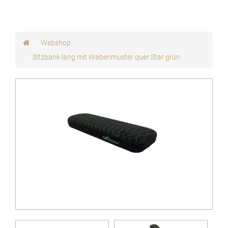
Webshop
Sitzbank lang mit Wabenmuster quer Star grün