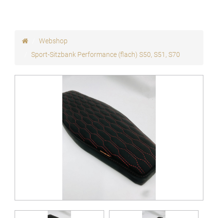
Webshop
Sport-Sitzbank Performance (flach) S50, S51, S70